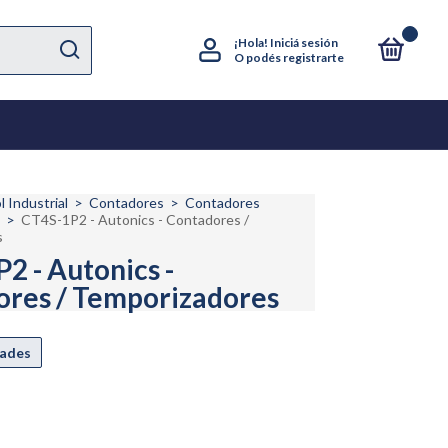
0
¡Hola!
Iniciá sesión
O podés registrarte
l Industrial
>
Contadores
>
Contadores
>
CT4S-1P2 - Autonics - Contadores /
s
2 - Autonics -
res / Temporizadores