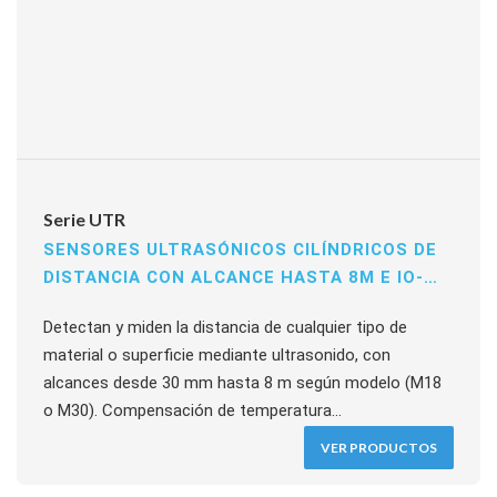
Serie UTR
SENSORES ULTRASÓNICOS CILÍNDRICOS DE
DISTANCIA CON ALCANCE HASTA 8M E IO-
LINK
Detectan y miden la distancia de cualquier tipo de
material o superficie mediante ultrasonido, con
alcances desde 30 mm hasta 8 m según modelo (M18
o M30). Compensación de temperatura
automática/manual, cuerpo en acero inoxidable 316L,
VER PRODUCTOS
indicador de anillo 360°, salida digital push-pull. Modelos
con IO-Link, salida analógica y digital simultánea