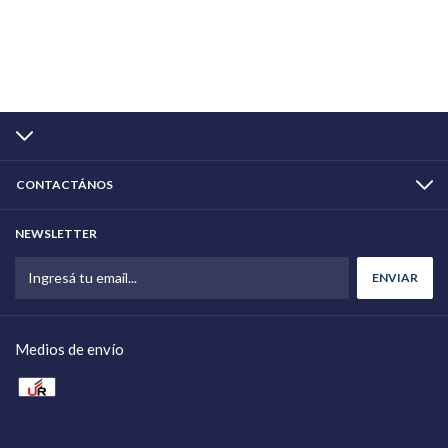
disponibles. Configuración remota mediante unidad UT-
P y software dedicado. Protección IP66/67/68/69K
según modelo.
CONTACTÁNOS
NEWSLETTER
Medios de envío