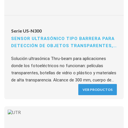
Serie US-N300
SENSOR ULTRASÓNICO TIPO BARRERA PARA
DETECCIÓN DE OBJETOS TRANSPARENTES,
TRASLÚCIDOS Y OPACOS
Solución ultrasónica Thru-beam para aplicaciones
donde los fotoeléctricos no funcionan: películas
transparentes, botellas de vidrio o plástico y materiales
de alta transparencia. Alcance de 300 mm, cuerpo de
solo 16 mm de espesor, modo de salida seleccionable
VER PRODUCTOS
por cable sin reprogramación. Salida NPN 100 mA,
respuesta 5 ms, extensión de cable hasta 100 m, IP62.