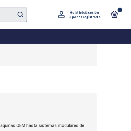
0
¡Hola!
Iniciá sesión
O podés registrarte
 máquinas OEM hasta sistemas modulares de