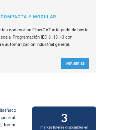
 COMPACTA Y MODULAR
ctas con motion EtherCAT integrado de hasta
 escala. Programación IEC 61131-3 con
a automatización industrial general.
VER SERIES
 diseñado
3
po real,
s, tomar
marcas líderes disponibles en