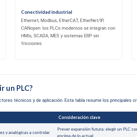
Conectividad industrial
Ethernet, Modbus, EtherCAT, EtherNet/IP,
CANopen: los PLCs modernos se integran con
HMIs, SCADA, MES y sistemas ERP sin
fricciones.
ir un PLC?
ores técnicos y de aplicación. Esta tabla resume los principales cri
Consideración clave
Prever expansión futura: elegir un PLC c
es y analógicas a controlar
encima de lo actual