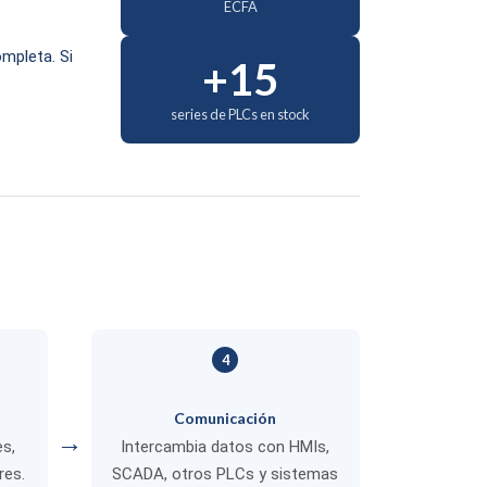
ECFA
mpleta. Si
+15
series de PLCs en stock
4
s
Comunicación
→
s,
Intercambia datos con HMIs,
res.
SCADA, otros PLCs y sistemas