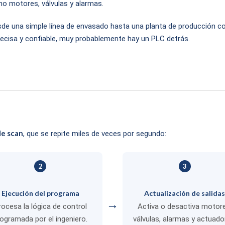
o motores, válvulas y alarmas.
de una simple línea de envasado hasta una planta de producción co
ecisa y confiable, muy probablemente hay un PLC detrás.
de scan
, que se repite miles de veces por segundo:
2
3
Ejecución del programa
Actualización de salida
→
rocesa la lógica de control
Activa o desactiva motore
ogramada por el ingeniero.
válvulas, alarmas y actuado