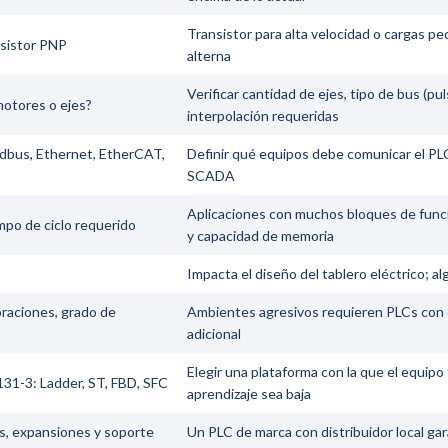
Transistor para alta velocidad o cargas pe
nsistor PNP
alterna
Verificar cantidad de ejes, tipo de bus (p
motores o ejes?
interpolación requeridas
dbus, Ethernet, EtherCAT,
Definir qué equipos debe comunicar el PLC
SCADA
Aplicaciones con muchos bloques de func
mpo de ciclo requerido
y capacidad de memoria
Impacta el diseño del tablero eléctrico; 
raciones, grado de
Ambientes agresivos requieren PLCs con c
adicional
Elegir una plataforma con la que el equipo
31-3: Ladder, ST, FBD, SFC
aprendizaje sea baja
s, expansiones y soporte
Un PLC de marca con distribuidor local gar