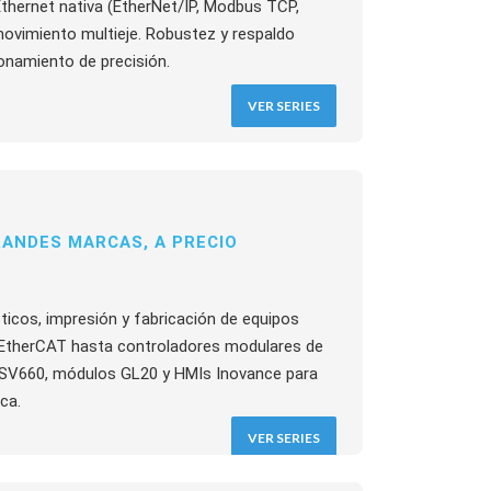
Ethernet nativa (EtherNet/IP, Modbus TCP,
movimiento multieje. Robustez y respaldo
onamiento de precisión.
VER SERIES
RANDES MARCAS, A PRECIO
sticos, impresión y fabricación de equipos
therCAT hasta controladores modulares de
os SV660, módulos GL20 y HMIs Inovance para
ca.
VER SERIES