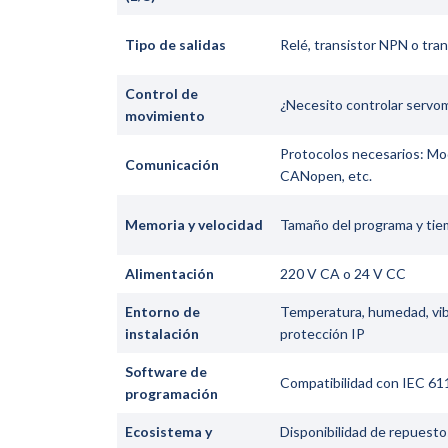
Tipo de salidas
Relé, transistor NPN o tra
Control de
¿Necesito controlar servo
movimiento
Protocolos necesarios: Mo
Comunicación
CANopen, etc.
Memoria y velocidad
Tamaño del programa y tie
Alimentación
220 V CA o 24 V CC
Entorno de
Temperatura, humedad, vib
instalación
protección IP
Software de
Compatibilidad con IEC 611
programación
Ecosistema y
Disponibilidad de repuesto