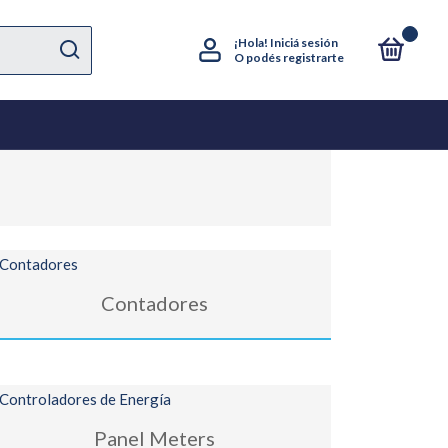
0
¡Hola!
Iniciá sesión
O podés registrarte
Contadores
Panel Meters