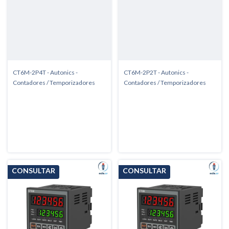
CT6M-2P4T - Autonics -
CT6M-2P2T - Autonics -
Contadores / Temporizadores
Contadores / Temporizadores