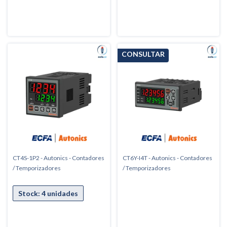
CT4S-1P2 - Autonics - Contadores
CT6Y-I4T - Autonics - Contadores
/ Temporizadores
/ Temporizadores