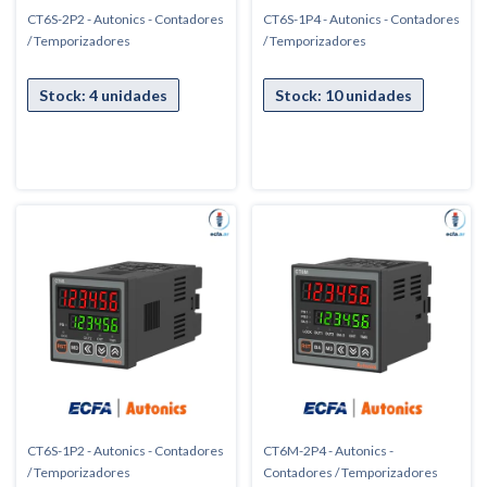
CT6S-2P2 - Autonics - Contadores
CT6S-1P4 - Autonics - Contadores
/ Temporizadores
/ Temporizadores
CT6S-1P2 - Autonics - Contadores
CT6M-2P4 - Autonics -
/ Temporizadores
Contadores / Temporizadores