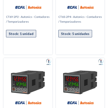
CT6Y-2P2 - Autonics - Contadores
CT6S-2P4 - Autonics - Contadores
/ Temporizadores
/ Temporizadores