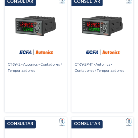
CT6Y-I2 - Autonics - Contadores /
CT6Y-2P4T - Autonics -
Temporizadores
Contadores / Temporizadores