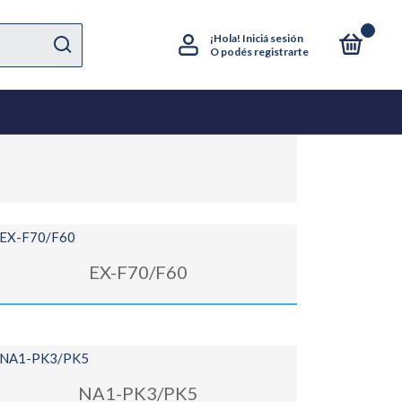
0
¡Hola!
Iniciá sesión
O podés registrarte
EX-F70/F60
NA1-PK3/PK5