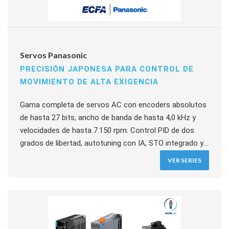
Servos Panasonic
PRECISIÓN JAPONESA PARA CONTROL DE
MOVIMIENTO DE ALTA EXIGENCIA
Gama completa de servos AC con encoders absolutos
de hasta 27 bits, ancho de banda de hasta 4,0 kHz y
velocidades de hasta 7.150 rpm. Control PID de dos
grados de libertad, autotuning con IA, STO integrado y
función Drive Recorder para diagnóstico. Comunicación
VER SERIES
EtherCAT, RTEX, Modbus RTU y pulso. Integración
nativa con PLCs FP y HMIs GT Panasonic. Software
PANATERM gratuito incluido.