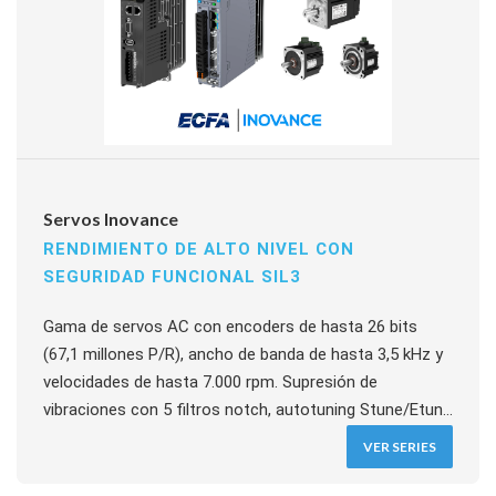
Servos Inovance
RENDIMIENTO DE ALTO NIVEL CON
SEGURIDAD FUNCIONAL SIL3
Gama de servos AC con encoders de hasta 26 bits
(67,1 millones P/R), ancho de banda de hasta 3,5 kHz y
velocidades de hasta 7.000 rpm. Supresión de
vibraciones con 5 filtros notch, autotuning Stune/Etune
y encoder battery-less multivuelta disponible.
VER SERIES
Comunicación EtherCAT, CANopen, Profibus y Modbus.
Seguridad funcional FSoE/PROFIsafe SIL3 integrada.