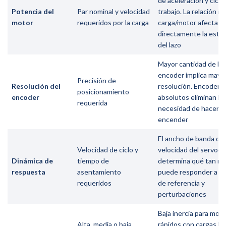
de aceleración y ciclo
Potencia del
Par nominal y velocidad
trabajo. La relación in
motor
requeridos por la carga
carga/motor afecta
directamente la estab
del lazo
Mayor cantidad de bit
encoder implica mayo
Precisión de
Resolución del
resolución. Encoders
posicionamiento
encoder
absolutos eliminan la
requerida
necesidad de hacer h
encender
El ancho de banda de
Velocidad de ciclo y
velocidad del servodr
Dinámica de
tiempo de
determina qué tan rá
respuesta
asentamiento
puede responder a c
requeridos
de referencia y
perturbaciones
Baja inercia para mov
Alta, media o baja
rápidos con cargas lig