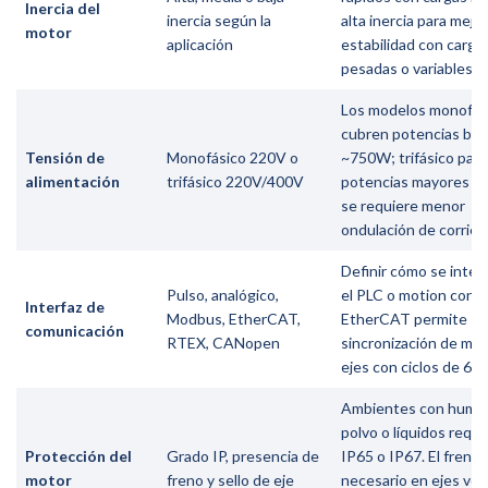
Inercia del
inercia según la
alta inercia para mejor
motor
aplicación
estabilidad con carga
pesadas o variables
Los modelos monofás
cubren potencias baj
Tensión de
Monofásico 220V o
~750W; trifásico para
alimentación
trifásico 220V/400V
potencias mayores o
se requiere menor
ondulación de corrie
Definir cómo se integ
Pulso, analógico,
el PLC o motion contro
Interfaz de
Modbus, EtherCAT,
EtherCAT permite
comunicación
RTEX, CANopen
sincronización de múl
ejes con ciclos de 62,
Ambientes con hume
polvo o líquidos requ
Protección del
Grado IP, presencia de
IP65 o IP67. El freno 
motor
freno y sello de eje
necesario en ejes vert