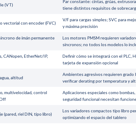
Par constante: cintas, grúas, extrusora
le (VT)
tiene distintos requisitos de sobrecar
V/F para cargas simples; SVC para mejor
 o vectorial con encoder (FVC)
y máxima precisión
 síncrono de imán permanente
Los motores PMSM requieren variadore
síncronos; no todos los modelos lo inc
s, CANopen, EtherNet/IP,
Definir cómo se integrará con el PLC,
tarjeta de expansión opcional
Ambientes agresivos requieren grado I
gua, altitud
verificar derating por temperatura y alt
, multivelocidad, control
Aplicaciones especiales como bombas, 
Off
seguridad funcional necesitan funcion
Los variadores compactos tipo libro per
(pared, riel DIN, tipo libro)
optimizando el espacio del tablero