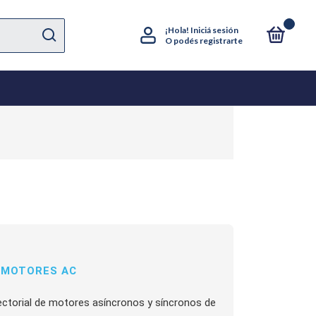
0
¡Hola!
Iniciá sesión
O podés registrarte
A MOTORES AC
ectorial de motores asíncronos y síncronos de