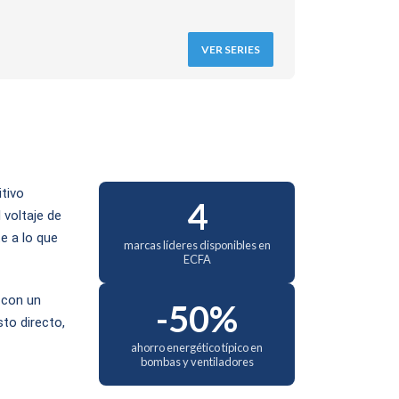
VER SERIES
tivo
4
 voltaje de
e a lo que
marcas líderes disponibles en
ECFA
 con un
-50%
to directo,
ahorro energético típico en
bombas y ventiladores