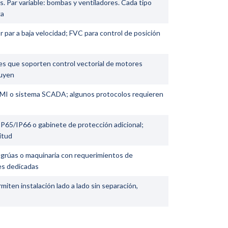
s. Par variable: bombas y ventiladores. Cada tipo
ga
 par a baja velocidad; FVC para control de posición
s que soporten control vectorial de motores
luyen
 HMI o sistema SCADA; algunos protocolos requieren
P65/IP66 o gabinete de protección adicional;
itud
grúas o maquinaria con requerimientos de
es dedicadas
miten instalación lado a lado sin separación,