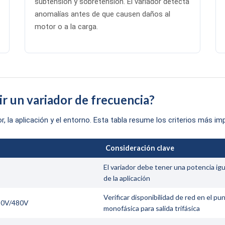
subtensión y sobretensión. El variador detecta
anomalías antes de que causen daños al
motor o a la carga.
ir un variador de frecuencia?
, la aplicación y el entorno. Esta tabla resume los criterios más im
Consideración clave
El variador debe tener una potencia igu
de la aplicación
Verificar disponibilidad de red en el p
380V/480V
monofásica para salida trifásica