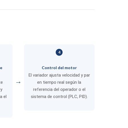
4
le
Control del motor
El variador ajusta velocidad y par
→
te
en tiempo real según la
 y
referencia del operador o el
a el
sistema de control (PLC, PID).