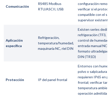
RS485 Modbus
configuración remota
Comunicación
RTU/ASCII, USB
verificar si el protoco
compatible con el si
supervisor existente
Existen series dedica
refrigeración (TF3, T
Refrigeración,
Aplicación
control de humedad 
temperatura/humedad,
específica
entrada manual NC (
maquinaria NC, riel DIN
formato ultradelgado 
DIN (TR1D)
Entornos con humeda
polvo o salpicaduras
requieren IP65 en pa
Protección
IP del panel frontal
frontal; verificar tamb
temperatura ambient
operación admitida