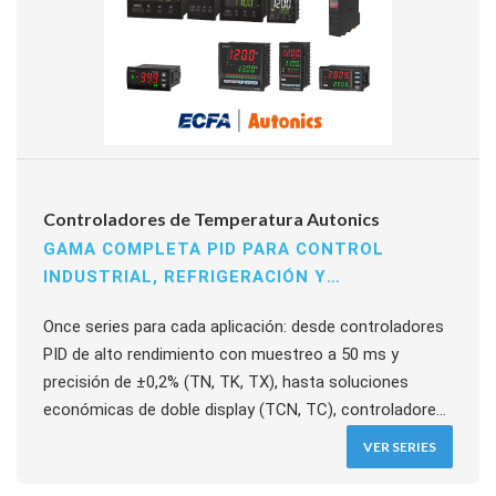
Controladores de Temperatura Autonics
GAMA COMPLETA PID PARA CONTROL
INDUSTRIAL, REFRIGERACIÓN Y
TEMPERATURA/HUMEDAD
Once series para cada aplicación: desde controladores
PID de alto rendimiento con muestreo a 50 ms y
precisión de ±0,2% (TN, TK, TX), hasta soluciones
económicas de doble display (TCN, TC), controladores
con gráfico de barras (KPN), modelos para
VER SERIES
refrigeración (TF3, TC3YF), control simultáneo
temperatura/humedad (TH4M), formato ultradelgado