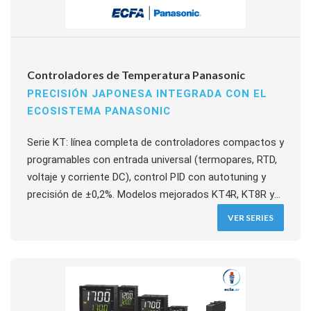
Controladores de Temperatura Panasonic
PRECISIÓN JAPONESA INTEGRADA CON EL
ECOSISTEMA PANASONIC
Serie KT: línea completa de controladores compactos y
programables con entrada universal (termopares, RTD,
voltaje y corriente DC), control PID con autotuning y
precisión de ±0,2%. Modelos mejorados KT4R, KT8R y
KT9R con muestreo cada 125 ms, control programado
VER SERIES
de 9 pasos y diseño de 60 mm de profundidad.
Comunicación RS485 Modbus RTU/ASCII, montaje
frontal o riel DIN. Integración nativa con PLCs FP y
HMIs GT de Panasonic. Certificaciones CE, UL y c-UL.