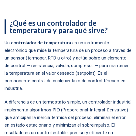
para riel DIN (TR1D) y control analógico sin display (TA).
Comunicación RS485 Modbus RTU en toda la gama.
¿Qué es un controlador de
Software DAQMaster incluido.
temperatura y para qué sirve?
controlador de temperatura
Un
es un instrumento
electrónico que mide la temperatura de un proceso a través de
un sensor (termopar, RTD u otro) y actúa sobre un elemento
de control — resistencia, válvula, compresor — para mantener
la temperatura en el valor deseado (setpoint). Es el
componente central de cualquier lazo de control térmico en
industria.
A diferencia de un termostato simple, un controlador industrial
PID
implementa algoritmos
(Proporcional-Integral-Derivativo)
que anticipan la inercia térmica del proceso, eliminan el error
en estado estacionario y minimizan el sobreimpulso. El
resultado es un control estable, preciso y eficiente en