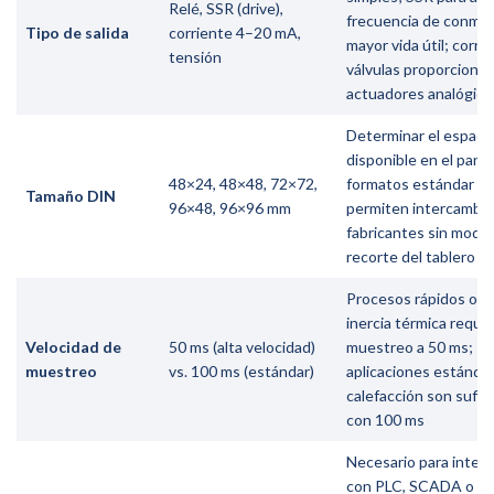
Relé, SSR (drive),
frecuencia de conmut
Tipo de salida
corriente 4–20 mA,
mayor vida útil; corri
tensión
válvulas proporcional
actuadores analógico
Determinar el espaci
disponible en el panel
48×24, 48×48, 72×72,
formatos estándar D
Tamaño DIN
96×48, 96×96 mm
permiten intercambio
fabricantes sin modifi
recorte del tablero
Procesos rápidos o co
inercia térmica requi
Velocidad de
50 ms (alta velocidad)
muestreo a 50 ms;
muestreo
vs. 100 ms (estándar)
aplicaciones estánda
calefacción son sufic
con 100 ms
Necesario para integ
con PLC, SCADA o