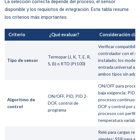
La selección correcta depende del proceso, el sensor
disponible y los requisitos de integración. Esta tabla resume
los criterios más importantes:
Criterio
¿Qué evaluar?
Consideración clav
Verificar compatibilid
controlador con el se
Termopar (J, K, T, E, R,
Tipo de sensor
instalado; los modelo
S, B) o RTD (Pt100)
entrada universal ac
ambos tipos sin adap
ON/OFF para proces
baja exigencia; PID p
ON/OFF, PID, PID 2-
Algoritmo de
procesos continuos; 
DOF, control de
control
DOF y control por pa
programa
procesos con perfiles
temperatura variable
Relé para cargas resi
simples; SSR para alt