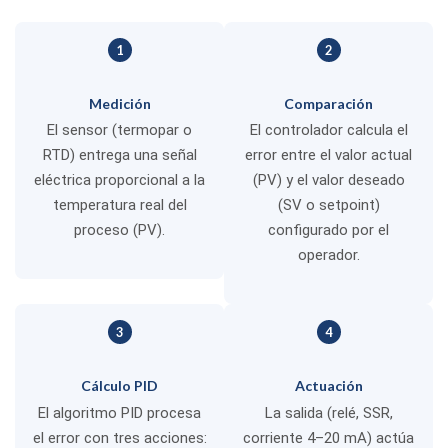
1
2
Medición
Comparación
El sensor (termopar o
El controlador calcula el
RTD) entrega una señal
error entre el valor actual
eléctrica proporcional a la
(PV) y el valor deseado
temperatura real del
(SV o setpoint)
proceso (PV).
configurado por el
operador.
3
4
Cálculo PID
Actuación
El algoritmo PID procesa
La salida (relé, SSR,
el error con tres acciones:
corriente 4–20 mA) actúa