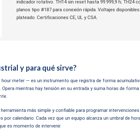
indicador rotativo. TH14 sin reset hasta 99.999,9 h; TH24 c
planos tipo #187 para conexión rápida. Voltajes disponible
plateado. Certificaciones CE, UL y CSA.
trial y para qué sirve?
hour meter — es un instrumento que registra de forma acumulativ
. Opera mientras hay tensión en su entrada y suma horas de forma 
nte.
a herramienta más simple y confiable para programar intervenciones
s por calendario. Cada vez que un equipo alcanza un umbral de hora
que es momento de intervenir.