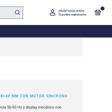
0
¡Hola!
Iniciá sesión
O podés registrarte
48×48 MM CON MOTOR SÍNCRONO
ncia 50/60 Hz y display mecánico con