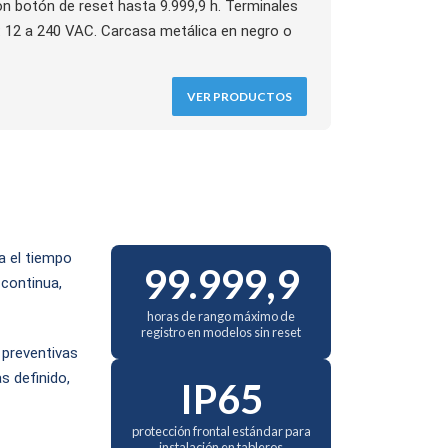
on botón de reset hasta 9.999,9 h. Terminales
s: 12 a 240 VAC. Carcasa metálica en negro o
VER PRODUCTOS
a el tiempo
99.999,9
continua,
horas de rango máximo de
registro en modelos sin reset
 preventivas
s definido,
IP65
protección frontal estándar para
instalación en tableros