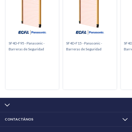
SF4D-F95 - Panasonic -
SF4D-F15 - Panasonic -
SF4D-
Barreras de Seguridad
Barreras de Seguridad
Barr
CONTACTÁNOS