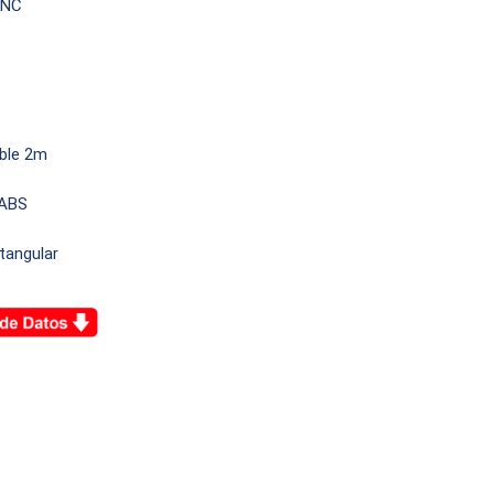
+NC
able 2m
-ABS
tangular