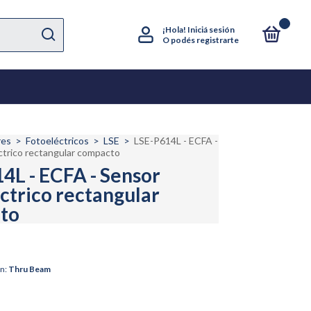
0
¡Hola!
Iniciá sesión
O podés registrarte
res
>
Fotoeléctricos
>
LSE
>
LSE-P614L - ECFA -
ctrico rectangular compacto
4L - ECFA - Sensor
ctrico rectangular
to
n:
Thru Beam