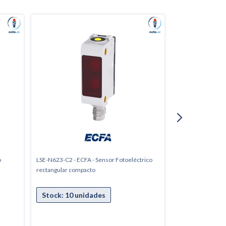
o
LSE-N623-C2 - ECFA - Sensor Fotoeléctrico
LSE-P623 - ECFA -
rectangular compacto
rectangular comp