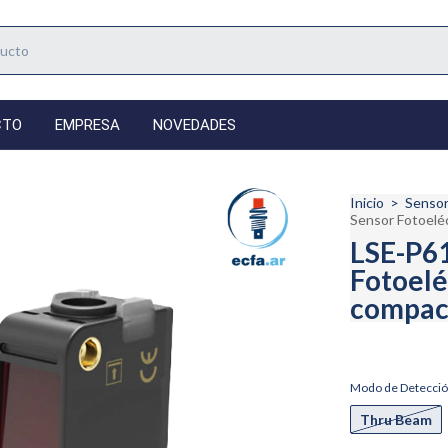
CTO
EMPRESA
NOVEDADES
Inicio
>
Senso
Sensor Fotoelé
LSE-P61
Fotoelé
compac
Modo de Detecció
Thru Beam