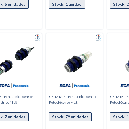
 - Panasonic - Sensor
CY-121A-Z - Panasonic - Sensor
CY-121B - P
éctrico M18
Fotoeléctrico M18
Fotoeléctri