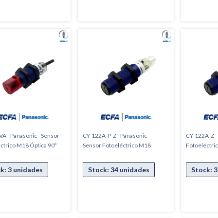
A - Panasonic - Sensor
CY-122A-P-Z - Panasonic -
CY-122A-Z -
ctrico M18 Óptica 90º
Sensor Fotoeléctrico M18
Fotoeléctri