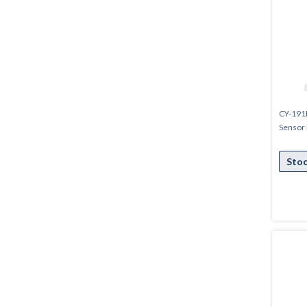
CY-191B
Sensor 