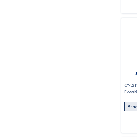
CY-121V
Fotoelé