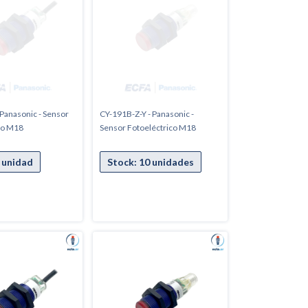
 Panasonic - Sensor
CY-191B-Z-Y - Panasonic -
co M18
Sensor Fotoeléctrico M18