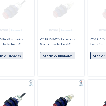
-P-Y - Panasonic -
CY-191B-P-Z-Y - Panasonic -
CY-191B-Y -
Fotoeléctrico M18
Sensor Fotoeléctrico M18
Fotoeléctri