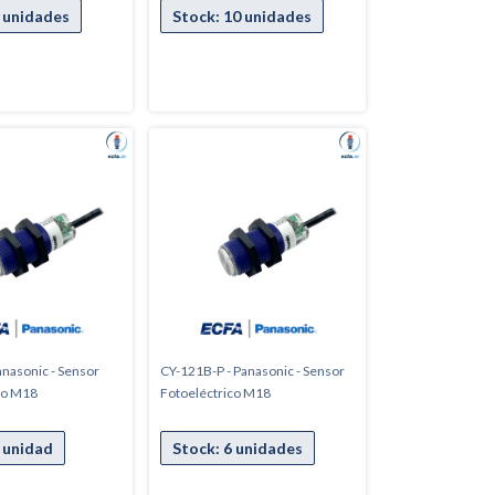
anasonic - Sensor
CY-121B-P - Panasonic - Sensor
co M18
Fotoeléctrico M18