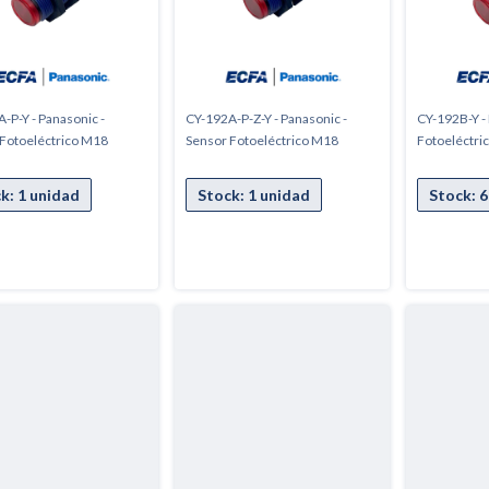
-P-Y - Panasonic -
CY-192A-P-Z-Y - Panasonic -
CY-192B-Y -
Fotoeléctrico M18
Sensor Fotoeléctrico M18
Fotoeléctri