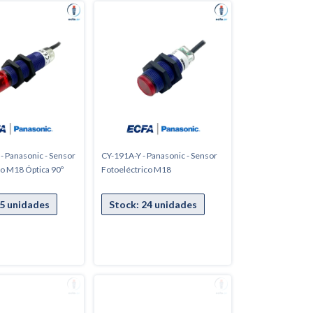
- Panasonic - Sensor
CY-191A-Y - Panasonic - Sensor
co M18 Óptica 90º
Fotoeléctrico M18