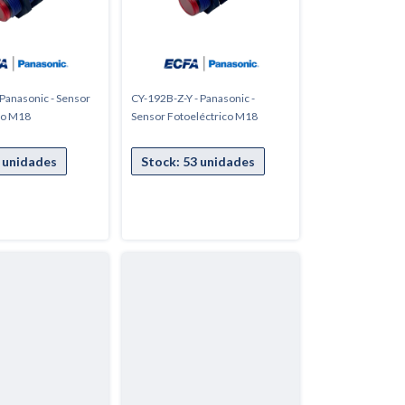
 Panasonic - Sensor
CY-192B-Z-Y - Panasonic -
co M18
Sensor Fotoeléctrico M18