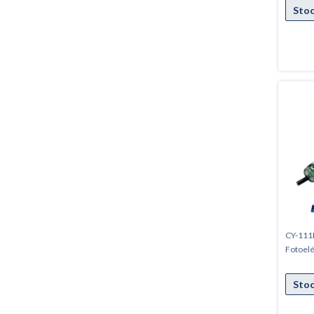
CY-111B
Fotoel