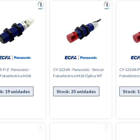
-P-Z - Panasonic -
CY-122VA - Panasonic - Sensor
CY-122VA-P 
Fotoeléctrico M18
Fotoeléctrico M18 Óptica 90º
Fotoeléctri