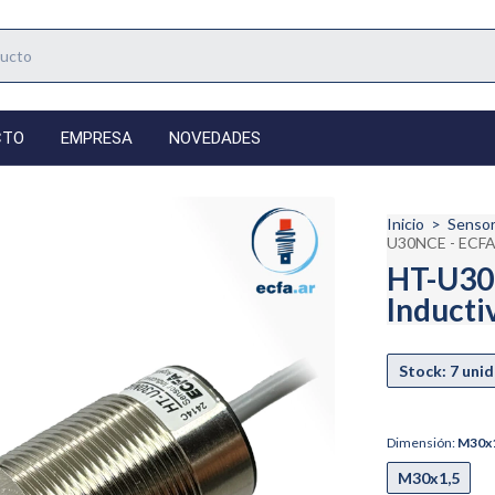
CTO
EMPRESA
NOVEDADES
Inicio
>
Senso
U30NCE - ECFA 
HT-U30N
Inducti
Dimensión:
M30x
M30x1,5