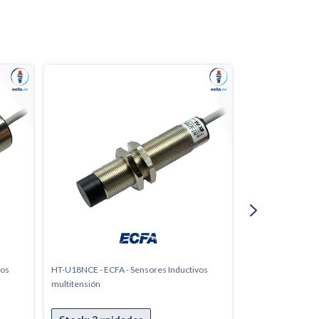
vos
HT-U18NCE - ECFA - Sensores Inductivos
HT-U12NA - ECFA 
multitensión
multitensión