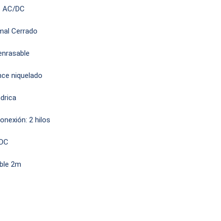
os AC/DC
mal Cerrado
enrasable
once niquelado
ndrica
conexión: 2 hilos
/DC
able 2m