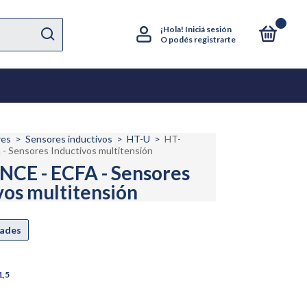
0
¡Hola!
Iniciá sesión
O podés registrarte
res
>
Sensores inductivos
>
HT-U
>
HT-
- Sensores Inductivos multitensión
CE - ECFA - Sensores
vos multitensión
1,5