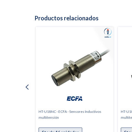
Productos relacionados
s Inductivos
HT-U18NC - ECFA - Sensores Inductivos
HT-U18
multitensión
multit