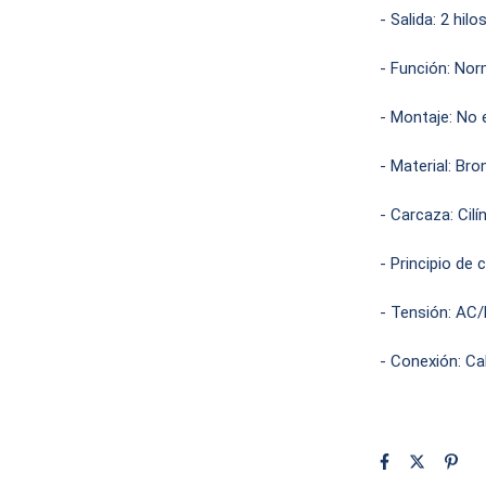
- Salida: 2 hil
- Función: Nor
- Montaje: No 
- Material: Br
- Carcaza: Cilí
- Principio de 
- Tensión: AC
- Conexión: C