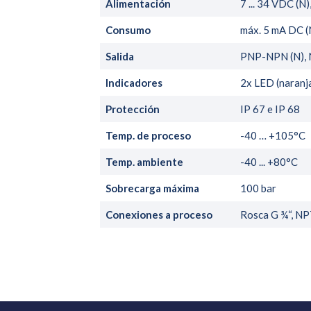
Alimentación
7 ... 34 VDC (N
Consumo
máx. 5 mA DC (N
Salida
PNP-NPN (N), 
Indicadores
2x LED (naranja
Protección
IP 67 e IP 68
Temp. de proceso
-40 … +105°C
Temp. ambiente
-40 ... +80°C
Sobrecarga máxima
100 bar
Conexiones a proceso
Rosca G ¾“, NP