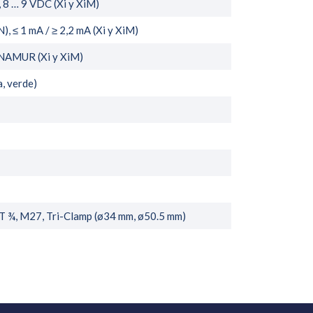
), 8 … 9 VDC (Xi y XiM)
), ≤ 1 mA / ≥ 2,2 mA (Xi y XiM)
NAMUR (Xi y XiM)
, verde)
T ¾, M27, Tri-Clamp (ø34 mm, ø50.5 mm)