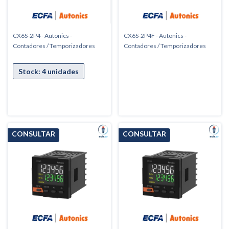
CX6S-2P4 - Autonics -
CX6S-2P4F - Autonics -
Contadores / Temporizadores
Contadores / Temporizadores