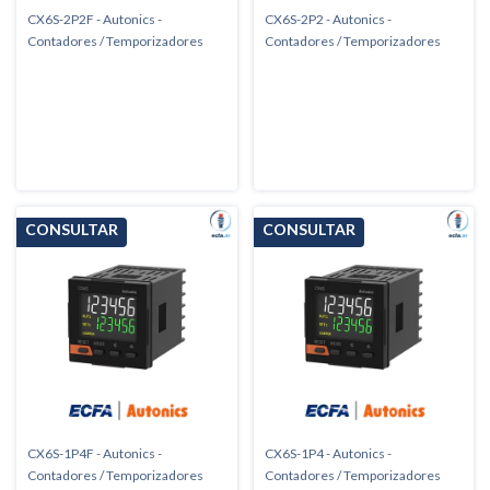
CX6S-2P2F - Autonics -
CX6S-2P2 - Autonics -
Contadores / Temporizadores
Contadores / Temporizadores
CX6S-1P4F - Autonics -
CX6S-1P4 - Autonics -
Contadores / Temporizadores
Contadores / Temporizadores