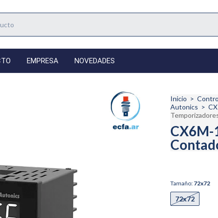
CTO
EMPRESA
NOVEDADES
Inicio
>
Contro
Autonics
>
CX
Temporizadore
CX6M-1P
Contado
Tamaño:
72x72
72x72