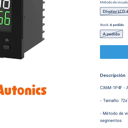
Método de visuali
Display LCD 
Stock:
A pedido
A pedido
Descripción
CX6M-1P4F - A
- Tamaño: 72x
- Método de vis
segmentos