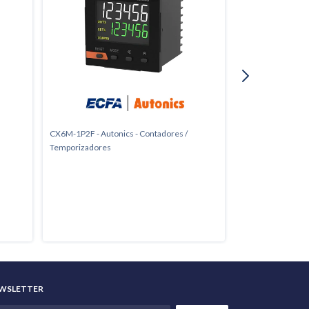
CX6M-1P2F - Autonics - Contadores /
CX6S-1P2F - Auton
Temporizadores
Temporizadores
WSLETTER