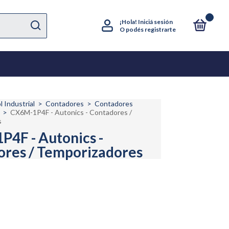
0
¡Hola!
Iniciá sesión
O podés registrarte
l Industrial
>
Contadores
>
Contadores
>
CX6M-1P4F - Autonics - Contadores /
s
4F - Autonics -
res / Temporizadores