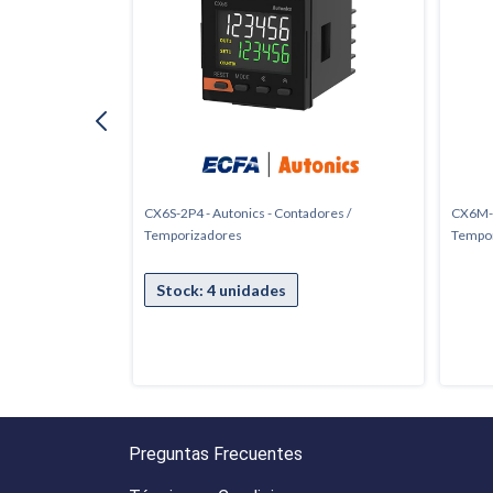
adores /
CX6S-2P4 - Autonics - Contadores /
CX6M-2
Temporizadores
Tempo
Preguntas Frecuentes