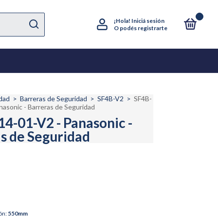
0
¡Hola!
Iniciá sesión
O podés registrarte
dad
>
Barreras de Seguridad
>
SF4B-V2
>
SF4B-
asonic - Barreras de Seguridad
4-01-V2 - Panasonic -
s de Seguridad
ón:
550mm