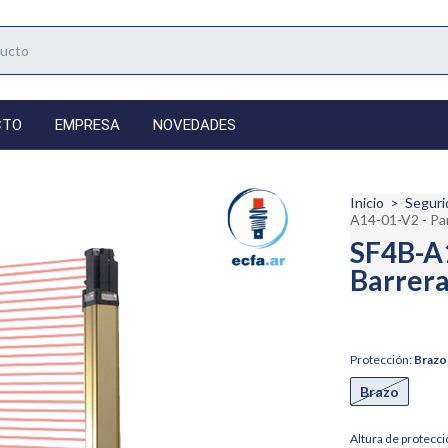
CTO
EMPRESA
NOVEDADES
Inicio
>
Seguri
A14-01-V2 - Pan
SF4B-A1
Barrera
Protección:
Brazo
Brazo
Altura de protecci