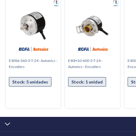
E40S6-360-3-T-24 - Autonics -
E40H10-600-3-T-24 -
E40S6
Encoders
Autonics - Encoders
Enco