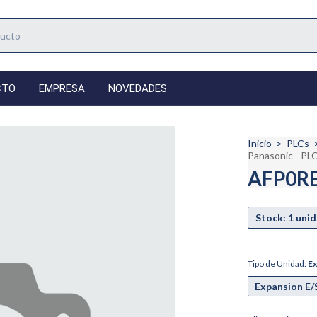
CTO
EMPRESA
NOVEDADES
Inicio
>
PLCs
Panasonic - PL
AFP0RE1
Tipo de Unidad:
Ex
Expansion E/