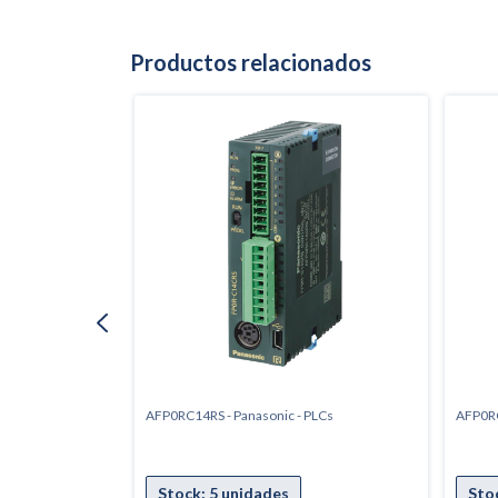
Productos relacionados
LCs
AFP0RC14RS - Panasonic - PLCs
AFP0RC