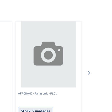
AFP0RA42 - Panasonic - PLCs
AFP0RE16YT - Pan