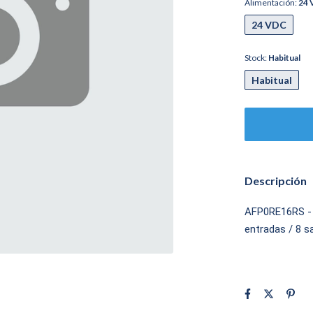
Alimentación:
24
24 VDC
Stock:
Habitual
Habitual
Descripción
AFP0RE16RS - 
entradas / 8 s