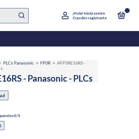
0
¡Hola!
Iniciá sesión
O podés registrarte
>
PLCs Panasonic
>
FP0R
>
AFP0RE16RS -
Cs
6RS - Panasonic - PLCs
pansion E/S
S